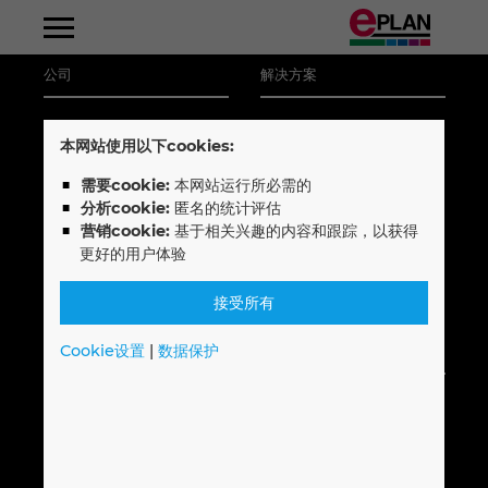
公司
解决方案
阿尔巴尼亚
关于我们
EPLAN平台
本网站使用以下cookies:
阿根廷
职业
EPLAN教育
需要cookie:
本网站运行所必需的
分析cookie:
匿名的统计评估
位置
EPLAN数据门户
阿拉伯联合酋长国
营销cookie:
基于相关兴趣的内容和跟踪，以获得
联系我们
用户报告
更好的用户体验
爱尔兰
事件
接受所有
奥地利
Cookie设置
|
数据保护
会员专享 (需登录)
法律信息
澳大利亚
EPLAN全球支持
法律通知
巴西
下载
隐私政策
培训
行为准则