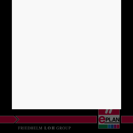
保加利亚
EPLAN信息门户
条款和条件
比利时
EPLAN Cloud
波黑
Follow EPLAN
波兰
丹麦
德国
法国
菲律宾
芬兰